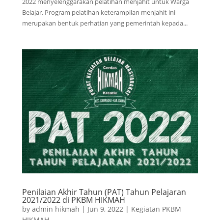
2022 menyelenggarakan pelatihan menjahit untuk Warga
Belajar. Program pelatihan keterampilan menjahit ini
merupakan bentuk perhatian yang pemerintah kepada...
Penilaian Akhir Tahun (PAT) Tahun Pelajaran
2021/2022 di PKBM HIKMAH
by
admin hikmah
|
Jun 9, 2022
|
Kegiatan PKBM
HIKMAH