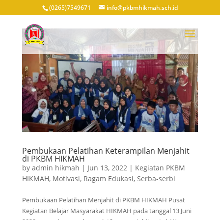
(0265)7549671
info@pkbmhikmah.sch.id
Pembukaan Pelatihan Keterampilan Menjahit
di PKBM HIKMAH
by
admin hikmah
|
Jun 13, 2022
|
Kegiatan PKBM
HIKMAH
,
Motivasi
,
Ragam Edukasi
,
Serba-serbi
Pembukaan Pelatihan Menjahit di PKBM HIKMAH Pusat
Kegiatan Belajar Masyarakat HIKMAH pada tanggal 13 Juni