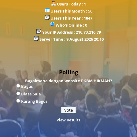
Users Today : 1
Users This Month : 56
Users This Year : 1847
Who's Online : 0
Your IP Address : 216.73.216.79
Server Time : 9 August 2026 20:10
Polling
Bagaimana dengan website PKBM HIKMAH?
Bagus
Biasa Saja
Kurang Bagus
View Results